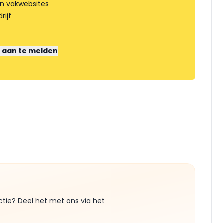
an vakwebsites
rijf
m aan te melden
ctie? Deel het met ons via het