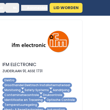
LID WORDEN
ek
NL
Aanmelden
IFM ELECTRONIC
ZUIDERLAAN 91, ASSE 1731
Elektro
Groothandel Elektrisch Installatiemateriaal
Monitoring
Safety Systems
Aandrijving
Contaminatiecontrole
Drukcontrole
Identificatie en Tracering
Optische Controle
Temperatuurregeling
Meet- & Regeltechnieken
Indumation