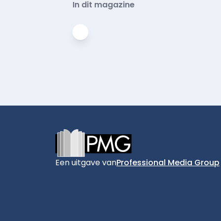
In dit magazine
Footer
Een uitgave van
Professional Media Group