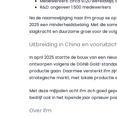
Medewerkers: circa 9.120 wereldwijd, 
R&D: ongeveer 1.500 medewerkers
Na de naamswijziging naar ifm group se op
2025 een minderheidsbelang. Met die samen
slagkracht en duurzame groei voor de vol
Uitbreiding in China en vooruitzic
In april 2025 startte de bouw van een nieuw
ontworpen volgens de DGNB Gold-standaar
productie gaan. Daarmee versterkt ifm zijn
strategische markt, met lokale productie e
Met deze mijlpalen acht ifm zich goed ge
bedrijf ook in het lopende jaar opnieuw posi
Over ifm