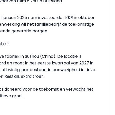
waarvan ruim 5.260 in Duitsland
 1 januari 2025 nam investeerder KKR in oktober
werking wil het familiebedrijf de toekomstige
gende generatie borgen.
hten
e fabriek in Suzhou (China). De locatie is
d en moet in het eerste kwartaal van 2027 in
 al twintig jaar bestaande aanwezigheid in deze
n R&D als extra troef.
positioneerd voor de toekomst en verwacht het
tieve groei.