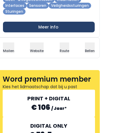
Interfaces
Sensoren
Veiligheidssturingen
Sturingen
Meer info
Mailen
Website
Route
Bellen
Word premium member
Kies het lidmaatschap dat bij u past
PRINT + DIGITAL
€ 106
/
Jaar
*
DIGITAL ONLY