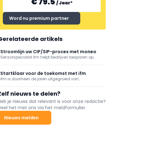
€ 79.5
/
Jaar
*
Word nu premium partner
Gerelateerde artikels
Stroomlijn uw CIP/SIP-proces met moneo
Sensorspecialist ifm helpt bedrijven besparen op
CIP/SIP-kosten door middel van een continue
monitoring, gebaseerd op sensoren en zijn IIoT-
platform moneo.
Startklaar voor de toekomst met ifm
ifm is doorheen de jaren uitgegroeid van
sensorfabrikant tot meet- en detectiespecialist die
ook volledige systeemoplossingen en
Zelf nieuws te delen?
ondersteunende services biedt, specifiek op maat
van grote én kleinere bedrijven.
Heb je nieuws dat relevant is voor onze redactie?
Deel het met ons via het meldformulier.
Nieuws melden