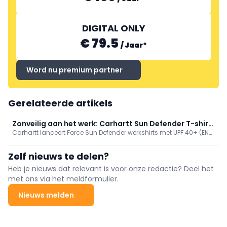
DIGITAL ONLY
€ 79.5
/
Jaar
*
Word nu premium partner
Gerelateerde artikels
Zonveilig aan het werk: Carhartt Sun Defender T-shirt
Carhartt lanceert Force Sun Defender werkshirts met UPF 40+ (EN
met UPF 40+
13758-2) voor buitenwerk; houden vakmensen koel en droog. In
long- en short-sleeve, lichte stof met FastDry/Force, relaxed fit en
Zelf nieuws te delen?
sterke stiksels. Kleuren o.a. zwart/wit; adviesprijzen €39,99 en
€34,99.
Heb je nieuws dat relevant is voor onze redactie? Deel het
met ons via het meldformulier.
Nieuws melden