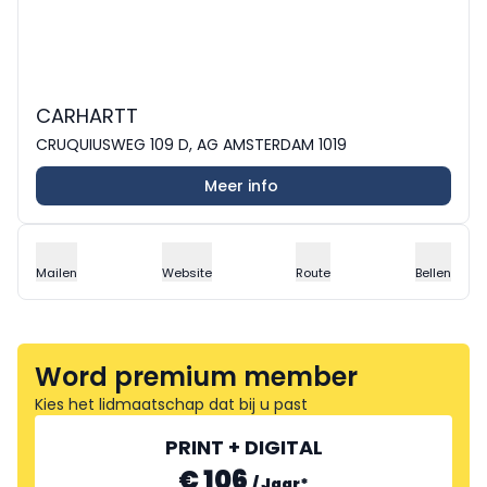
CARHARTT
CRUQUIUSWEG 109 D, AG AMSTERDAM 1019
Meer info
Mailen
Website
Route
Bellen
Word premium member
Kies het lidmaatschap dat bij u past
PRINT + DIGITAL
€ 106
/
Jaar
*