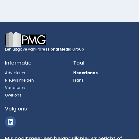
Footer
Een uitgave van
Professional Media Group
Informatie
Taal
Adverteren
Nederlands
Nieuws melden
Frans
Vacatures
Over ons
Volg ons
Mis nooit meer een belangrijk nieuwsbericht of