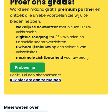
Proef ons
gratis
!
Word één maand gratis
premium partner
en
ontdek alle unieke voordelen die wij u te
bieden hebben.
wekelijkse newsletter
met nieuws uit uw
vakbranche
digitale toegang
tot 35 vakbladen en
financiële sectoroverzichten
uw bedrijfsnieuws
op een selectie van
vakwebsites
maximale zichtbaarheid
voor uw bedrijf
Probeer nu
Heeft u al een abonnement?
Klik hier om aan te melden
Meer weten over