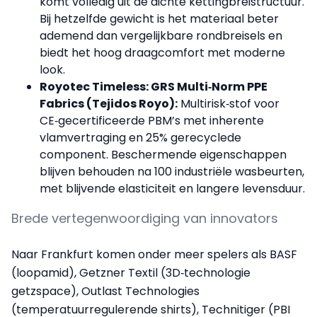
komt volledig uit de dichte kettingbreistructuur.
Bij hetzelfde gewicht is het materiaal beter
ademend dan vergelijkbare rondbreisels en
biedt het hoog draagcomfort met moderne
look.
Royotec Timeless: GRS Multi‑Norm PPE
Fabrics (Tejidos Royo):
Multirisk‑stof voor
CE‑gecertificeerde PBM’s met inherente
vlamvertraging en 25% gerecyclede
component. Beschermende eigenschappen
blijven behouden na 100 industriële wasbeurten,
met blijvende elasticiteit en langere levensduur.
Brede vertegenwoordiging van innovators
Naar Frankfurt komen onder meer spelers als BASF
(loopamid), Getzner Textil (3D‑technologie
getzspace), Outlast Technologies
(temperatuurregulerende shirts), Technitiger (PBI