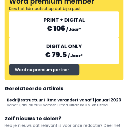
Word premium member
Kies het lidmaatschap dat bij u past
PRINT + DIGITAL
€ 106
/
Jaar
*
DIGITAL ONLY
€ 79.5
/
Jaar
*
Word nu premium partner
Gerelateerde artikels
Bedrijfsstructuur Hitma verandert vanaf 1 januari 2023
Vanaf 1 januari 2023 vormen Hitma UltraPure B.V. en Hitma
Instrumentatie B.V. één bedrijf onder de naam Hitma B.V.
Daarnaast worden ook de zusterorganisaties ATAL B.V. en MW
Zelf nieuws te delen?
Instruments B.V. onderdeel van Hitma B.V.
Heb je nieuws dat relevant is voor onze redactie? Deel het