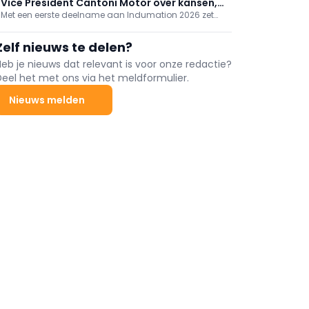
Vice President Cantoni Motor over kansen,
Met een eerste deelname aan Indumation 2026 zet
snelheid en samenwerking
Cantoni Motor, Europees producent van
elektromotoren, gericht in op de Belgische markt. Niet
Zelf nieuws te delen?
vanuit kortetermijnsales, maar met focus op het
opbouwen van een duurzame marktpositie.
Heb je nieuws dat relevant is voor onze redactie?
Deel het met ons via het meldformulier.
Nieuws melden