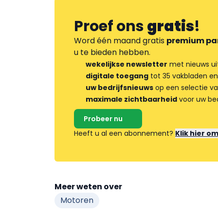
Proef ons
gratis
!
Word één maand gratis
premium pa
u te bieden hebben.
wekelijkse newsletter
met nieuws ui
digitale toegang
tot 35 vakbladen en
uw bedrijfsnieuws
op een selectie v
maximale zichtbaarheid
voor uw bed
Probeer nu
Heeft u al een abonnement?
Klik hier o
Meer weten over
Motoren