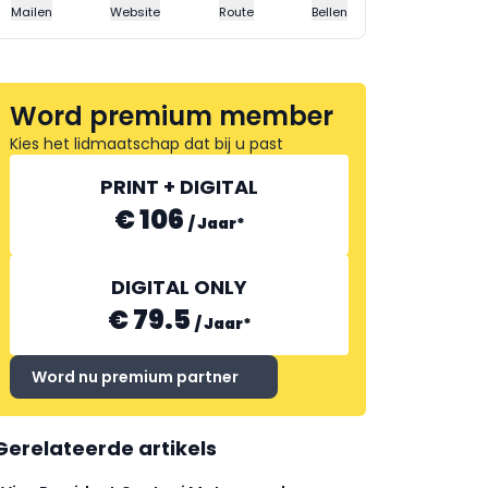
Mailen
Website
Route
Bellen
Word premium member
Kies het lidmaatschap dat bij u past
PRINT + DIGITAL
€ 106
/
Jaar
*
DIGITAL ONLY
€ 79.5
/
Jaar
*
Word nu premium partner
Gerelateerde artikels