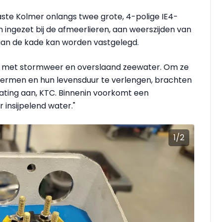
te Kolmer onlangs twee grote, 4-polige IE4-
ingezet bij de afmeerlieren, aan weerszijden van
 aan de kade kan worden vastgelegd.
en met stormweer en overslaand zeewater. Om ze
chermen en hun levensduur te verlengen, brachten
ating aan, KTC. Binnenin voorkomt een
insijpelend water."
1
/
2