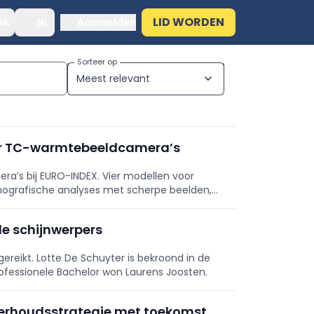
LID WORDEN
ek
NL
Aanmelden
Sorteer op
Meest relevant
expand_more
er TC-warmtebeeldcamera’s
’s bij EURO-INDEX. Vier modellen voor
rmografische analyses met scherpe beelden,
pportagesoftware.
de schijnwerpers
reikt. Lotte De Schuyter is bekroond in de
rofessionele Bachelor won Laurens Joosten.
erhoudsstrategie met toekomst