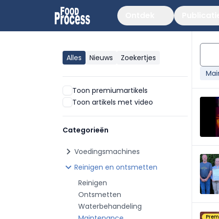
Ontdek
Publicati
Alles
Nieuws
Zoekertjes
Mai
Toon premiumartikels
Toon artikels met video
Categorieën
chevron_right
Voedingsmachines
chevron_right
Reinigen en ontsmetten
Reinigen
Ontsmetten
Waterbehandeling
Maintenance
Pre