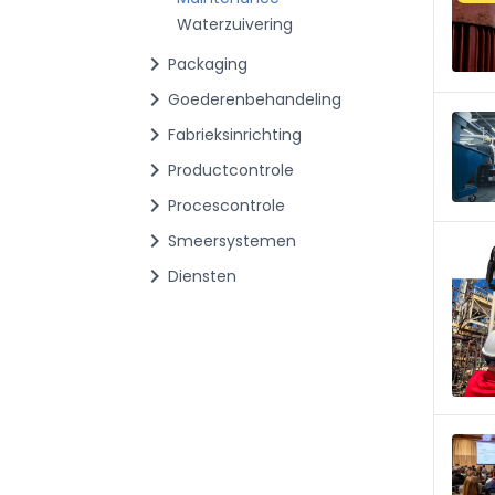
Waterzuivering
chevron_right
Packaging
chevron_right
Goederenbehandeling
chevron_right
Fabrieksinrichting
chevron_right
Productcontrole
chevron_right
Procescontrole
chevron_right
Smeersystemen
chevron_right
Diensten