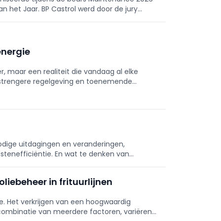
n het Jaar. BP Castrol werd door de jury
026.
nergie
, maar een realiteit die vandaag al elke
, strengere regelgeving en toenemende
ken dat duurzaamheid niet langer een keuze
 in elektrificatie, energie-efficiëntie en
n groenere wereld, maar versterken ook hun
enbesparingen, verkleinen hun CO₂-voetafdruk
ra Bizz helpen we
aadkracht aan te gaan. Onze opleidingen
odige uitdagingen en veranderingen,
stenefficiëntie. En wat te denken van
snel opvolgen.
liebeheer in frituurlijnen
rie. Het verkrijgen van een hoogwaardig
 combinatie van meerdere factoren, variërend