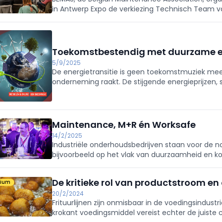
in Antwerp Expo de verkiezing Technisch Team va
uitgeroepen tot Technisch Team van het Jaar 2
Toekomstbestendig met duurzame e
5/9/2025
De energietransitie is geen toekomstmuziek meer
onderneming raakt. De stijgende energieprijzen
verwachtingen van klanten en investeerders ma
is, maar een noodzaak. Bedrijven die nu investeren
hernieuwbare energie bouwen niet alleen aan ee
concurrentiepositie. Ze realiseren directe kost
Maintenance, M+R én Worksafe
en zetten zichzelf in de markt als toekomstgerichte spelers. Bij Synt
14/2/2025
organisaties om deze uitdaging met kennis en d
Industriële onderhoudsbedrijven staan voor de n
rond duurzame energietransitie en transfor
bijvoorbeeld op het vlak van duurzaamheid en ko
technologische ontwikkelingen, die elkaar razend
De kritieke rol van productstroom en o
mium
20/2/2024
Frituurlijnen zijn onmisbaar in de voedingsindust
krokant voedingsmiddel vereist echter de juiste