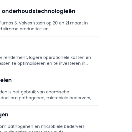
e tot ...
en onderhoudstechnologieën
umps & Valves staan op 20 en 21 maart in
nd slimme productie- en
 rendement, lagere operationele kosten en
essen te optimaliseren en te investeren in
elen
den is het gebruik van chemische
 doel om pathogenen, microbiële bedervers,
n.
gen
t om pathogenen en microbiële bedervers,