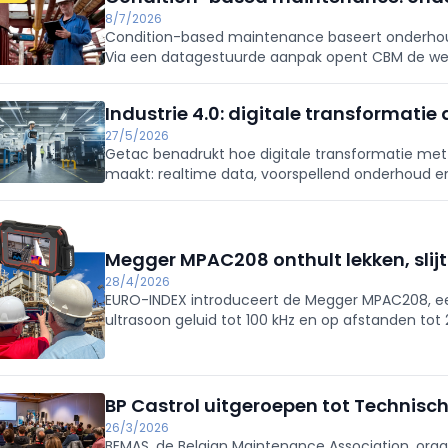
8/7/2026
Condition-based maintenance baseert onderhoud
Via een datagestuurde aanpak opent CBM de weg
Hierdoor worden de productieprocessen toekoms
Industrie 4.0: digitale transformatie
27/5/2026
Getac benadrukt hoe digitale transformatie met I
maakt: realtime data, voorspellend onderhoud e
productiviteit, veiligheid en compliance. Conne
zichtbaarheid, besluitvorming en continuïteit.
Megger MPAC208 onthult lekken, slij
28/4/2026
EURO-INDEX introduceert de Megger MPAC208, e
ultrasoon geluid tot 100 kHz en op afstanden to
MEMS‑microfoonarray lokaliseert snel deelontladi
rumoerige industriële omgevingen. Met Focus e
geïsoleerd, terwijl ingebouwde analyses lekdebie
BP Castrol uitgeroepen tot Technisc
26/3/2026
BEMAS, de Belgian Maintenance Association, org