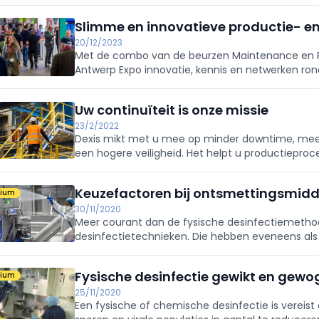
van het type frituurlijn en verwarmingsmechanism
Slimme en innovatieve productie- 
20/12/2023
Met de combo van de beurzen Maintenance en P
Antwerp Expo innovatie, kennis en netwerken ro
onderhoudstechnologie in de kijker.
Uw continuïteit is onze missie
23/2/2022
Dexis mikt met u mee op minder downtime, meer
een hogere veiligheid. Het helpt u productieproc
innovatie en duurzaamheid.
Keuzefactoren bij ontsmettingsmidd
mium
30/11/2020
Meer courant dan de fysische desinfectiemetho
desinfectietechnieken. Die hebben eveneens als
sporen en virale populaties in aantal te reducere
Fysische desinfectie gewikt en gewo
mium
25/11/2020
Een fysische of chemische desinfectie is vereis