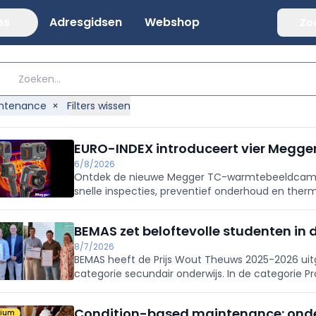
es
Adresgidsen
Webshop
Zo
ntenance
×
Filters wissen
EURO-INDEX introduceert vier Megg
6/8/2026
Ontdek de nieuwe Megger TC-warmtebeeldcamera
snelle inspecties, preventief onderhoud en the
nauwkeurige temperatuurmetingen en gratis ra
BEMAS zet beloftevolle studenten in 
8/7/2026
BEMAS heeft de Prijs Wout Theuws 2025-2026 uitge
categorie secundair onderwijs. In de categorie P
Condition-based maintenance: ond
mium