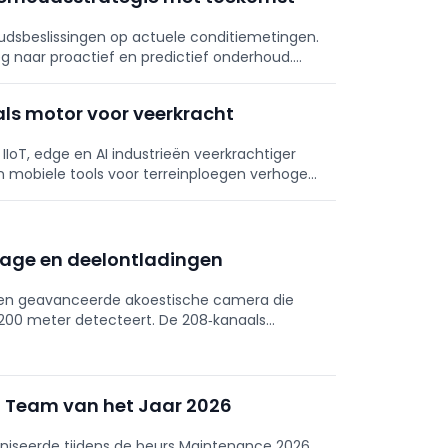
sbeslissingen op actuele conditiemetingen.
 naar proactief en predictief onderhoud.
tbestendig.
 als motor voor veerkracht
IoT, edge en AI industrieën veerkrachtiger
n mobiele tools voor terreinploegen verhogen
cted, robuuste systemen verbeteren
tage en deelontladingen
en geavanceerde akoestische camera die
t 200 meter detecteert. De 208‑kanaals
ngen, mechanische slijtage en lekken, ook in
n SoundScan™ worden geluidsbronnen gericht
ten en economische verliezen berekenen ...
h Team van het Jaar 2026
aniseerde tijdens de beurs Maintenance 2026