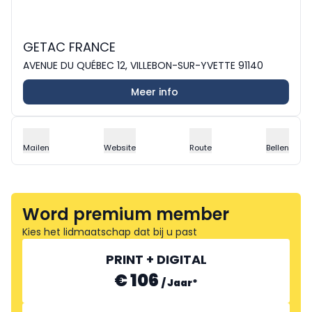
GETAC FRANCE
AVENUE DU QUÉBEC 12, VILLEBON-SUR-YVETTE 91140
Meer info
Mailen
Website
Route
Bellen
Word premium member
Kies het lidmaatschap dat bij u past
PRINT + DIGITAL
€ 106
/
Jaar
*