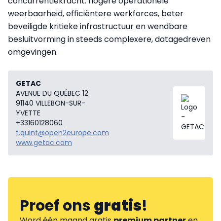
concurrentiekracht: hogere operationele
weerbaarheid, efficiëntere werkforces, beter
beveiligde kritieke infrastructuur en wendbare
besluitvorming in steeds complexere, datagedreven
omgevingen.
GETAC
AVENUE DU QUÉBEC 12
91140 VILLEBON-SUR-
YVETTE
+33160128060
t.quint@open2europe.com
www.getac.com
Proef ons
gratis
!
Word één maand gratis
premium partner
en