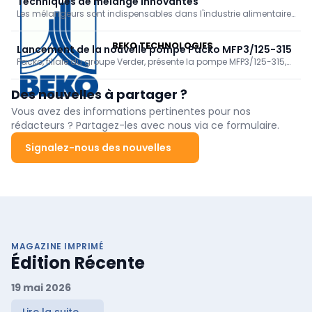
Techniques de mélange innovantes
correctement et qu'elles sont de qualité alimentaire.
Les mélangeurs sont indispensables dans l'industrie alimentaire.
Ils garantissent que les ingrédients, tant les poudres que les
liquides, sont combinés de manière optimale pour une large
BEKO TECHNOLOGIES
gamme de produits. Quelles sont les techniques existantes et
Lancement de la nouvelle pompe Packo MFP3/125-315
quelles sont les dernières tendances et évolutions?
Packo, filiale du groupe Verder, présente la pompe MFP3/125-315,
une extension innovante de la gamme MFP3, conçue dans un
souci constant d'efficacité maximale et de faible coût total de
Des nouvelles à partager ?
possession (TCO).
Vous avez des informations pertinentes pour nos
rédacteurs ? Partagez-les avec nous via ce formulaire.
Signalez-nous des nouvelles
MAGAZINE IMPRIMÉ
Édition Récente
19 mai 2026