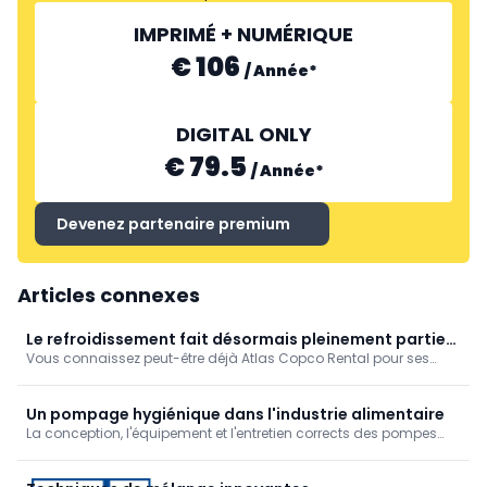
IMPRIMÉ + NUMÉRIQUE
€ 106
/
Année
*
DIGITAL ONLY
€ 79.5
/
Année
*
Devenez partenaire premium
Articles connexes
Le refroidissement fait désormais pleinement partie
Vous connaissez peut-être déjà Atlas Copco Rental pour ses
de l’offre de location d’Atlas Copco Rental
solutions temporaires en air comprimé, en énergie et en vapeur.
Mais saviez-vous que nous proposons désormais aussi des
solutions de refroidissement ? Grâce à l’intégration des
Un pompage hygiénique dans l'industrie alimentaire
anciennes activités de Delta-Temp, cette expertise fait
La conception, l'équipement et l'entretien corrects des pompes
aujourd’hui pleinement partie de l’offre.
sont essentiels pour prévenir la contamination et conserver les
produits intacts. Les certifications telles que EHEDG et 3A
garantissent que les pompes peuvent être nettoyées