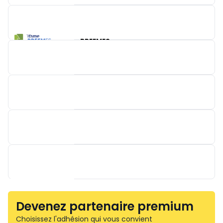
KESSEL SERVICECENTER BELGIË
BREEMES
GARDNER DENVER NEDERLAND
DAB PUMPS
KNF VERDER B.V.
Devenez partenaire premium
Choisissez l'adhésion qui vous convient