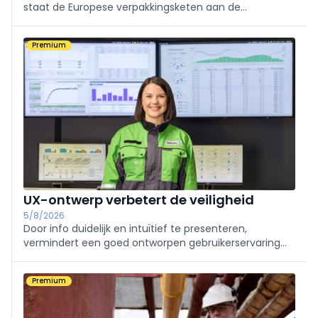
staat de Europese verpakkingsketen aan de
vooravond van een ingrijpende transitie. Hoewel de
eerste verplichtingen op 12 augustus van kracht
Premium
werden, wachten bedrijven op essentiële
verduidelijkingen.
UX-ontwerp verbetert de veiligheid
5/8/2026
Door info duidelijk en intuïtief te presenteren,
vermindert een goed ontworpen gebruikerservaring
(UX) van een gedistribueerd besturingssysteem (DCS)
de kans op menselijke fouten en helpt het ongevallen
Premium
te voorkomen.