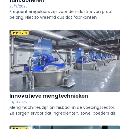
23/3/2026
Frequentieregelaars zijn voor de industrie van groot
belang. Niet zo vreemd dus dat fabrikanten
voortdurend werken aan de optimalisatie ervan. Dit
heeft de afgelopen jaren geresulteerd in een aantal
Premium
interessante innovaties op het gebied van ...
Innovatieve mengtechnieken
10/3/2026
Mengmachines zijn onmisbaar in de voedingssector.
Ze zorgen ervoor dat ingrediënten, zowel poeders als
vloeistoffen, optimaal worden gecombineerd voor
een breed scala aan producten. Welke technieken zijn
Premium