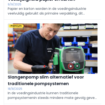
9/9/2025
Papier en karton worden in de voedingsindustrie
veelvuldig gebruikt als primaire verpakking, dit
vanwege hun functionele veelzijdigheid en
duurzaamheid. Nadelen zijn er natuurlijk ook, maar dat
Premium
worden ...
Slangenpomp slim alternatief voor
traditionele pompsystemen
18/8/2025
In de voedingsindustrie kunnen traditionele
pompsystemenin steeds mindere mate gevolg geven
aan de roep om hygiëne, flexibiliteit en efficiëntie.