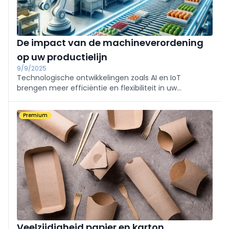
De impact van de machineverordening
op uw productielijn
9/9/2025
Technologische ontwikkelingen zoals AI en IoT
brengen meer efficiëntie en flexibiliteit in uw
productielijn, maar brengen ook veiligheidsrisico’s met
zich mee. De nieuwe machineverordening moet deze
Premium
evoluties in veilige banen leiden.
Veelzijdigheid papier en karton