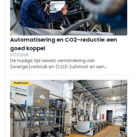
Automatisering en CO2-reductie: een
goed koppel
27/1/2026
De huidige tijd vereist vermindering van
(energie)verbruik en (CO2-)uitstoot en een
verantwoord (her)gebruik van materialen en
grondstoffen. Nieuwe automatiseringstechnologieën
Premium
zijn en worden steeds vaker expliciet ontwikkeld voor
CO2-reductie ...