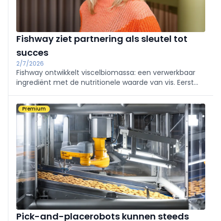
Fishway ziet partnering als sleutel tot
succes
2/7/2026
Fishway ontwikkelt viscelbiomassa: een verwerkbaar
ingrediënt met de nutritionele waarde van vis. Eerst
richt men de blik op petfood. Daarna wil het bedrijf
ook voedingsbedrijven een veilige, stabiele en
Premium
schaalbare bron van visingrediënten aanreiken.
Pick-and-placerobots kunnen steeds