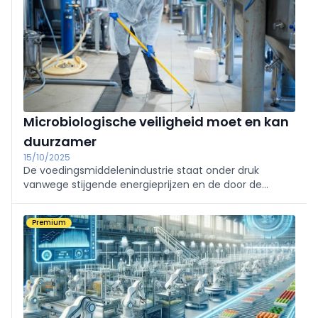
Microbiologische veiligheid moet en kan
duurzamer
15/10/2025
De voedingsmiddelenindustrie staat onder druk
vanwege stijgende energieprijzen en de door de
klimaatverandering noodzakelijk geworden
energietransitie. In het beklaagdenbankje zitten onder
Premium
meer pasteurisatie en sterilisatie ...