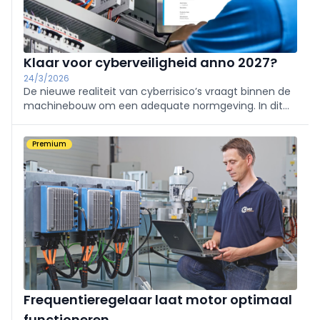
Klaar voor cyberveiligheid anno 2027?
24/3/2026
De nieuwe realiteit van cyberrisico’s vraagt binnen de
machinebouw om een adequate normgeving. In dit
artikel lichten we toe hoe plant, technologieprovider
en machinebouwer zich voorbereiden op de nieuwe
Premium
machineverordening.
Frequentieregelaar laat motor optimaal
functioneren