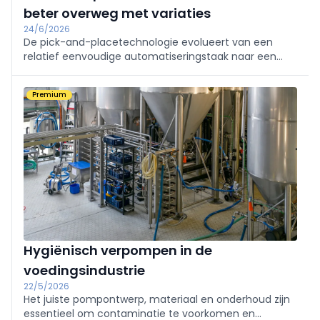
beter overweg met variaties
24/6/2026
De pick-and-placetechnologie evolueert van een
relatief eenvoudige automatiseringstaak naar een
intelligent systeem dat variatie in natuurlijke
producten kan opvangen, dankzij de integratie van
Premium
visiesystemen en artificiële intelligentie. Hierdoor
kunnen robots tegenwoordig variabele en
onregelmatige voedingsproducten herkennen en
verwerken.
Hygiënisch verpompen in de
voedingsindustrie
22/5/2026
Het juiste pompontwerp, materiaal en onderhoud zijn
essentieel om contaminatie te voorkomen en