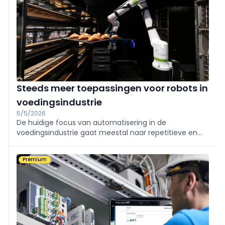
Steeds meer toepassingen voor robots in
voedingsindustrie
5/5/2026
De huidige focus van automatisering in de
voedingsindustrie gaat meestal naar repetitieve en
controleerbare taken. Het streven naar een grotere
kostenefficiëntie en productiviteit drijft de nood aan
Premium
robotica binnen een bredere set aan toepassingen.