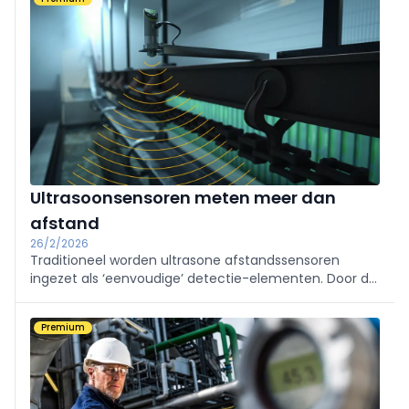
er en wat zijn de nieuwste trends en ontwikkelingen?
Ultrasoonsensoren meten meer dan
afstand
26/2/2026
Traditioneel worden ultrasone afstandssensoren
ingezet als ‘eenvoudige’ detectie-elementen. Door de
opkomst van IO-Link, embedded computing en
snellere sensorelektronica zijn er in de huidige tijd
Premium
aanzienlijk meer mogelijkheden.