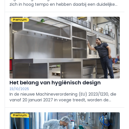
zich in hoog tempo en hebben daarbij een duidelijke
focus op een intelligentere, meer verbonden en
duurzame toekomst. Dit heeft impact op de ontwerp-
Premium
en productieafdeling.
Het belang van hygiënisch design
23/10/2025
In de nieuwe Machineverordening (EU) 2023/1230, die
vanaf 20 januari 2027 in voege treedt, worden de
eisen rond hygiënisch ontwerp, veiligheid en
duurzaamheid aangescherpt, én wordt aandacht
Premium
besteed aan de impact van digitalisatie, cybersecurity
en artificiële intelligentie (AI) op de bovenvermelde
vereisten.