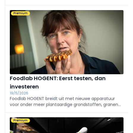
producten intact te houden. Certificeringen zoals
EHEDG en 3A garanderen dat pompen goed reinigbaar
Premium
en voedingsgeschikt zijn.
Foodlab HOGENT: Eerst testen, dan
investeren
19/5/2026
Foodlab HOGENT breidt uit met nieuwe apparatuur
voor onder meer plantaardige grondstoffen, granen
en peulvruchten, maar ook voor andere grondstoffen
en voedselreststromen. "Zo versterken we de keten
Premium
van oogst tot verwerking", zegt Delina Van Laere.