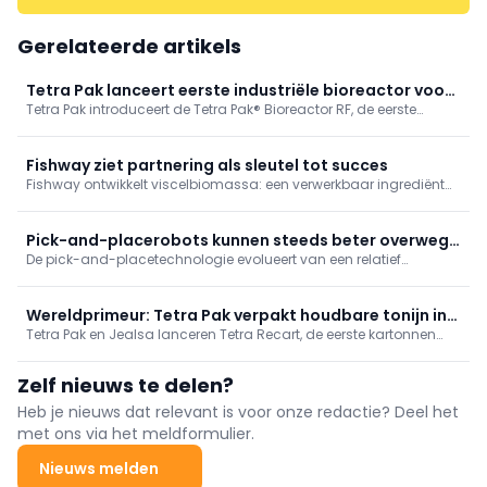
BEKO TECHNOLOGIES
Gerelateerde artikels
Tetra Pak lanceert eerste industriële bioreactor voor
Tetra Pak introduceert de Tetra Pak® Bioreactor RF, de eerste
fermentatie
industriële bioreactor van het bedrijf. De lancering is bedoeld als
uitbreiding van het aanbod van industriële fermentatie en de
productie van New Food.
Fishway ziet partnering als sleutel tot succes
Fishway ontwikkelt viscelbiomassa: een verwerkbaar ingrediënt
met de nutritionele waarde van vis. Eerst richt men de blik op
petfood. Daarna wil het bedrijf ook voedingsbedrijven een veilige,
stabiele en schaalbare bron van visingrediënten aanreiken.
Pick-and-placerobots kunnen steeds beter overweg
De pick-and-placetechnologie evolueert van een relatief
met variaties
eenvoudige automatiseringstaak naar een intelligent systeem
dat variatie in natuurlijke producten kan opvangen, dankzij de
integratie van visiesystemen en artificiële intelligentie. Hierdoor
Wereldprimeur: Tetra Pak verpakt houdbare tonijn in
kunnen robots tegenwoordig variabele en onregelmatige
Tetra Pak en Jealsa lanceren Tetra Recart, de eerste kartonnen
karton
voedingsproducten herkennen en verwerken.
verpakking voor houdbare tonijn: getest in Zweden, nu wereldwijd.
Het papieren alternatief verlaagt CO₂ (tot 85% vs blik), is
Zelf nieuws te delen?
kostenefficiënt, stapelbaar en geschikt voor e-commerce;
consumenten tonen sterke interesse.
Heb je nieuws dat relevant is voor onze redactie? Deel het
met ons via het meldformulier.
Nieuws melden