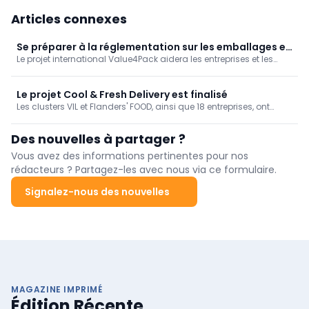
Articles connexes
Se préparer à la réglementation sur les emballages et
Le projet international Value4Pack aidera les entreprises et les
les déchets d'emballages (PPWR) avec l'aide de
autorités locales à se préparer aux changements de la
Value4Pack
législation européenne sur les emballages. Flanders'FOOD joue un
rôle de soutien dans ce projet.
Le projet Cool & Fresh Delivery est finalisé
Les clusters VIL et Flanders' FOOD, ainsi que 18 entreprises, ont
identifié comment les vendeurs d'aliments frais et leurs
partenaires logistiques peuvent aborder au mieux la vente en
Des nouvelles à partager ?
ligne d'aliments frais.
Vous avez des informations pertinentes pour nos
rédacteurs ? Partagez-les avec nous via ce formulaire.
Signalez-nous des nouvelles
MAGAZINE IMPRIMÉ
Édition Récente