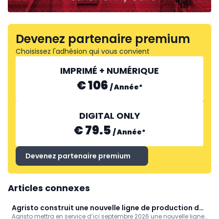
Devenez partenaire premium
Choisissez l'adhésion qui vous convient
IMPRIMÉ + NUMÉRIQUE
€ 106
/
Année
*
DIGITAL ONLY
€ 79.5
/
Année
*
Devenez partenaire premium
Articles connexes
Agristo construit une nouvelle ligne de production de
Agristo mettra en service d’ici septembre 2026 une nouvelle ligne
frites pour une production record