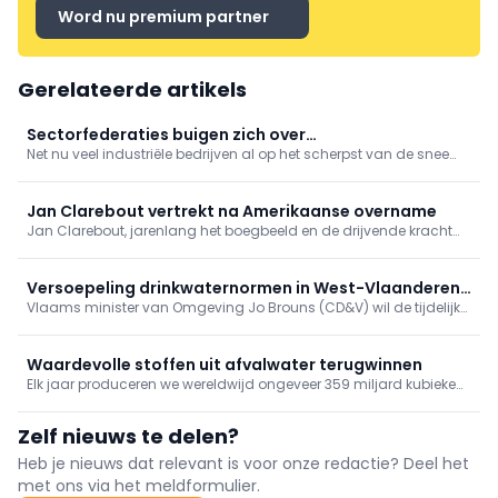
Word nu premium partner
Gerelateerde artikels
Sectorfederaties buigen zich over
Net nu veel industriële bedrijven al op het scherpst van de snee
energieproblematiek
opereren, dreigen de stijgende olieprijzen opnieuw een
kettingreactie op gang te brengen. We vroegen Agoria, Fevia en
Fedustria om een reactie.
Jan Clarebout vertrekt na Amerikaanse overname
Jan Clarebout, jarenlang het boegbeeld en de drijvende kracht
achter Clarebout Potatoes, treedt terug uit het bedrijf. Het West-
Vlaamse aardappelbedrijf, dat hij decennialang heeft
uitgebouwd, werd eind 2025 overgenomen door het Amerikaanse
Versoepeling drinkwaternormen in West-Vlaanderen
Simplot.
Vlaams minister van Omgeving Jo Brouns (CD&V) wil de tijdelijke
mogelijk verlengd
verhoging van Europese drinkwaternormen in West-Vlaanderen
verlengen. Dat meldt VRT NWS na inzage in het ontwerp van het
nieuwe drinkwaterplan.
Waardevolle stoffen uit afvalwater terugwinnen
Elk jaar produceren we wereldwijd ongeveer 359 miljard kubieke
meter afvalwater. De helft daarvan wordt weggegooid, terwijl de
rest duur en inefficiënt wordt behandeld voor hergebruik. Met
Zelf nieuws te delen?
bacteriën zouden we deze hulpbronnen ...
Heb je nieuws dat relevant is voor onze redactie? Deel het
met ons via het meldformulier.